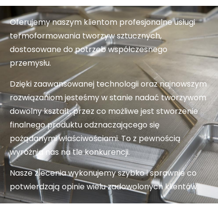
Oferujemy naszym klientom profesjonalne usługi
termoformowania tworzyw sztucznych,
dostosowane do potrzeb współczesnego
przemysłu.
Dzięki zaawansowanej technologii oraz najnowszym
rozwiązaniom jesteśmy w stanie nadać tworzywom
dowolny kształt, przez co możliwe jest stworzenie
finalnego produktu odznaczającego się
pożądanymi właściwościami. To z pewnością
wyróżnia nas na tle konkurencji.
Nasze zlecenia wykonujemy szybko i sprawnie co
potwierdzają opinie wielu zadowolonych klientów.